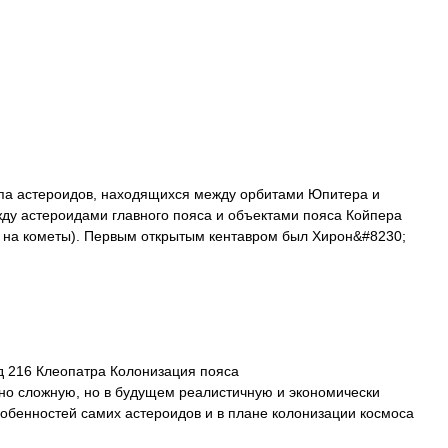
а астероидов, находящихся между орбитами Юпитера и
жду астероидами главного пояса и объектами пояса Койпера
и на кометы). Первым открытым кентавром был Хирон&#8230;
 216 Клеопатра Колонизация пояса
но сложную, но в будущем реалистичную и экономически
собенностей самих астероидов и в плане колонизации космоса