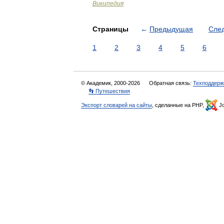
Википедия
Страницы
←
Предыдущая
Сле
1
2
3
4
5
6
© Академик, 2000-2026
Обратная связь:
Техподдерж
👣 Путешествия
Экспорт словарей на сайты
, сделанные на PHP,
Jo