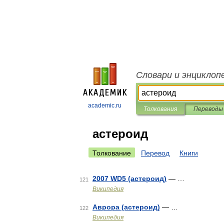
Словари и энциклоп
academic.ru
Толкования
Переводы
астероид
Толкование
Перевод
Книги
2007 WD5 (астероид)
— …
121
Википедия
Аврора (астероид)
— …
122
Википедия