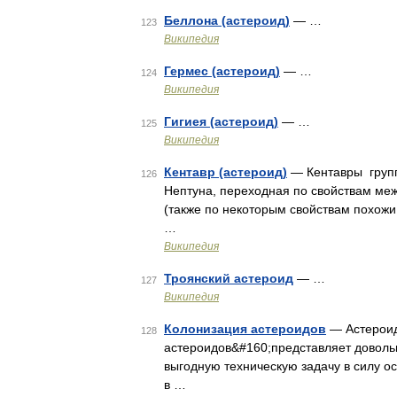
Беллона (астероид)
— …
123
Википедия
Гермес (астероид)
— …
124
Википедия
Гигиея (астероид)
— …
125
Википедия
Кентавр (астероид)
— Кентавры групп
126
Нептуна, переходная по свойствам ме
(также по некоторым свойствам похож
…
Википедия
Троянский астероид
— …
127
Википедия
Колонизация астероидов
— Астероид
128
астероидов&#160;представляет доволь
выгодную техническую задачу в силу о
в …