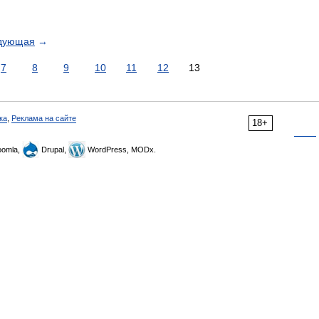
дующая
→
7
8
9
10
11
12
13
ка
,
Реклама на сайте
18+
omla,
Drupal,
WordPress, MODx.